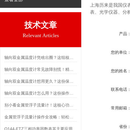
上海历来是我国仪
表、光学仪器、分
技术文章
产品
Relevant Articles
您的单位
轴向双金属温度计凭啥出圈？这组核心特点给出了答案
轴向双金属温度计常见故障别慌！精准定位，轻松搞定难题
您的姓名
轴向双金属温度计想用更久？这份保养实操指南请收好
联系电话
轴向双金属温度计怎么用？这份操作指南，新手也能快速拿捏！
别小看金属管浮子流量计！这核心功能，撑起工业流量监测的“半边天”
常用邮箱
金属管浮子流量计操作全攻略：轻松拿捏，精准掌控每一步！
省份
Q144-FTZ三相功率因数表其主要应用范围及具体场景如下