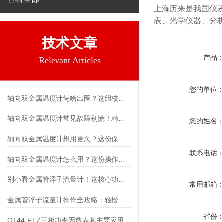
上海历来是我国仪
表、光学仪器、分
技术文章
产品
Relevant Articles
您的单位
轴向双金属温度计凭啥出圈？这组核心特点给出了答案
轴向双金属温度计常见故障别慌！精准定位，轻松搞定难题
您的姓名
轴向双金属温度计想用更久？这份保养实操指南请收好
联系电话
轴向双金属温度计怎么用？这份操作指南，新手也能快速拿捏！
别小看金属管浮子流量计！这核心功能，撑起工业流量监测的“半边天”
常用邮箱
金属管浮子流量计操作全攻略：轻松拿捏，精准掌控每一步！
省份
Q144-FTZ三相功率因数表其主要应用范围及具体场景如下