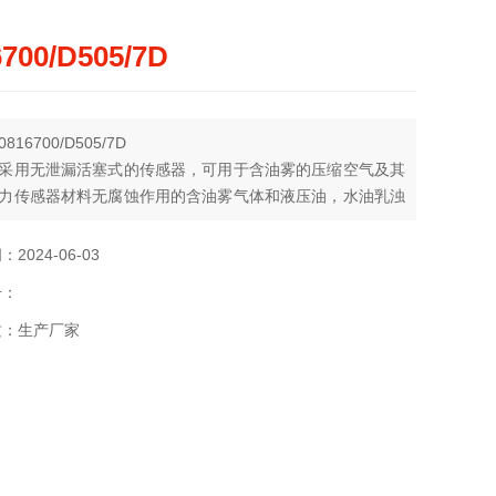
6700/D505/7D
16700/D505/7D
采用无泄漏活塞式的传感器，可用于含油雾的压缩空气及其
力传感器材料无腐蚀作用的含油雾气体和液压油，水油乳浊
滑性能良好的中性液体介质。控制器的设定值可调，其调节
3－23 Mpa。
2024-06-03
号：
质：生产厂家