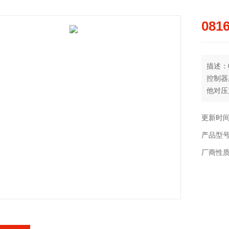
081
描述：08
控制器
他对压
液及润
范围0.
更新时间：
产品型
厂商性