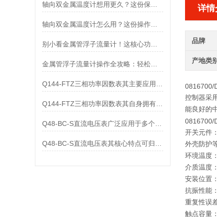
轴向双金属温度计想用更久？这份保养实操指南请收好
详情
轴向双金属温度计怎么用？这份操作指南，新手也能快速拿捏！
品牌
别小看金属管浮子流量计！这核心功能，撑起工业流量监测的“半边天”
产地类
金属管浮子流量计操作全攻略：轻松拿捏，精准掌控每一步！
Q144-FTZ三相功率因数表其主要应用范围及具体场景如下
0816700/
控制器采
Q144-FTZ三相功率因数表其自身拥有怎样的功能呢？
能良好的中
0816700
Q48-BC-S直流电压表广泛应用于多个领域
开关元件
Q48-BC-S直流电压表其核心特点可归纳为以下几个方面
外壳防护等级
环境温度：
介质温度：
安装位置：
抗振性能：D5
重复性误差
触点容量：