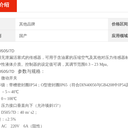
介绍
其他品牌
价格区间
别
国产
应用领域
D505/7D
用无泄漏活塞式的传感器，可用于含油雾的压缩空气及其他对压力传感器
性液体介质。控制器的设定值可调，其调节范围0.3－23 Mpa。
参数与规格：
/D505/7D
：微动开关
：带槽密封圈IP54；O型密封圈IP65（符合DIN40050与GB4208中IP54
－5～40℃
0～100℃
压力接口垂直向下（允许顷斜15°）
05/7D：40 m/ s2；
：≤2.5%
AC 220V 6A（阻性）