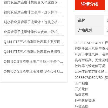
轴向双金属温度计想用更久？这份保养实操指南请收好
详情介绍
轴向双金属温度计怎么用？这份操作指南，新手也能快速拿捏！
品牌
别小看金属管浮子流量计！这核心功能，撑起工业流量监测的“半边天”
产地类别
金属管浮子流量计操作全攻略：轻松拿捏，精准掌控每一步！
Q144-FTZ三相功率因数表其主要应用范围及具体场景如下
0958507/D504/7D
控制器采用活塞与膜
Q144-FTZ三相功率因数表其自身拥有怎样的功能呢？
可用于中性气体、液
具有耐压高、无泄漏
Q48-BC-S直流电压表广泛应用于多个领域
控制器的设定值可调
Q48-BC-S直流电压表其核心特点可归纳为以下几个方面
差压值调节范围0.05……
0958507/D504/7D
工作粘度
开关元件
防爆等级
外壳防护等级
环境温度