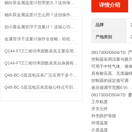
轴向双金属温度计想用更久？这份保养实操指南请收好
详情介绍
轴向双金属温度计怎么用？这份操作指南，新手也能快速拿捏！
品牌
别小看金属管浮子流量计！这核心功能，撑起工业流量监测的“半边天”
产地类别
金属管浮子流量计操作全攻略：轻松拿捏，精准掌控每一步！
Q144-FTZ三相功率因数表其主要应用范围及具体场景如下
0817300/D504/7D
控制器采用活塞与膜
Q144-FTZ三相功率因数表其自身拥有怎样的功能呢？
可用于中性气体、液
具有耐压高、无泄漏
Q48-BC-S直流电压表广泛应用于多个领域
控制器的设定值可调
Q48-BC-S直流电压表其核心特点可归纳为以下几个方面
差压值调节范围0.05……
0817300/D504/7D
工作粘度
开关元件
外壳防护等级
环境温度
介质温度