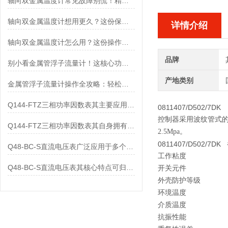
轴向双金属温度计常见故障别慌！精准定位，轻松搞定难题
轴向双金属温度计想用更久？这份保养实操指南请收好
详情介绍
轴向双金属温度计怎么用？这份操作指南，新手也能快速拿捏！
品牌
别小看金属管浮子流量计！这核心功能，撑起工业流量监测的“半边天”
产地类别
金属管浮子流量计操作全攻略：轻松拿捏，精准掌控每一步！
Q144-FTZ三相功率因数表其主要应用范围及具体场景如下
0811407/D502/7DK
控制器采用波纹管式的
Q144-FTZ三相功率因数表其自身拥有怎样的功能呢？
2.5Mpa。
0811407/D502/7DK
Q48-BC-S直流电压表广泛应用于多个领域
工作粘度
Q48-BC-S直流电压表其核心特点可归纳为以下几个方面
开关元件
外壳防护等级
环境温度
介质温度
抗振性能