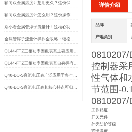
轴向双金属温度计想用更久？这份保养实操指南请收好
详情介绍
轴向双金属温度计怎么用？这份操作指南，新手也能快速拿捏！
品牌
别小看金属管浮子流量计！这核心功能，撑起工业流量监测的“半边天”
产地类别
金属管浮子流量计操作全攻略：轻松拿捏，精准掌控每一步！
Q144-FTZ三相功率因数表其主要应用范围及具体场景如下
0810207/
Q144-FTZ三相功率因数表其自身拥有怎样的功能呢？
控制器采
性气体和
Q48-BC-S直流电压表广泛应用于多个领域
节范围-0.
Q48-BC-S直流电压表其核心特点可归纳为以下几个方面
0810207
工作粘度
开关元件
外壳防护等级
环境温度