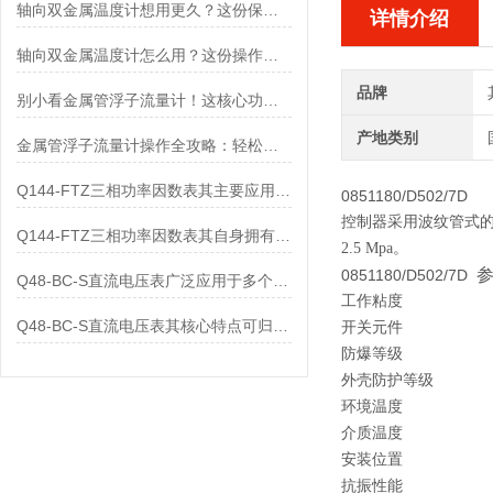
轴向双金属温度计想用更久？这份保养实操指南请收好
详情介绍
轴向双金属温度计怎么用？这份操作指南，新手也能快速拿捏！
品牌
别小看金属管浮子流量计！这核心功能，撑起工业流量监测的“半边天”
产地类别
金属管浮子流量计操作全攻略：轻松拿捏，精准掌控每一步！
Q144-FTZ三相功率因数表其主要应用范围及具体场景如下
0851180/D502/7D
控制器采用波纹管式的
Q144-FTZ三相功率因数表其自身拥有怎样的功能呢？
2.5 Mpa。
0851180/D502/7D
Q48-BC-S直流电压表广泛应用于多个领域
工作粘度
Q48-BC-S直流电压表其核心特点可归纳为以下几个方面
开关元件
防爆等级
外壳防护等级
环境温度
介质温度
安装位置
抗振性能