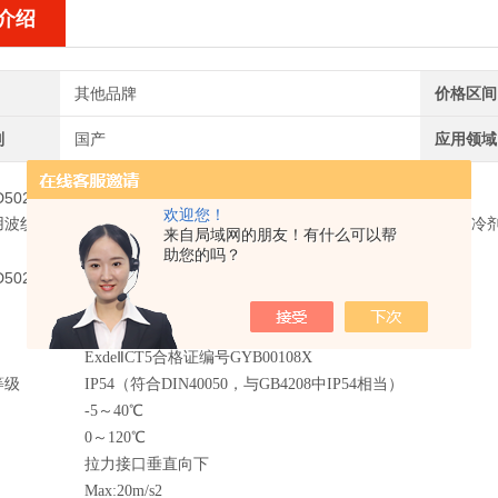
介绍
其他品牌
价格区间
别
国产
应用领域
D502/7D
欢迎您！
用波纹管式的传感器，可用于空气、气体、水蒸汽等中性气体和水、致冷剂，
来自局域网的朋友！有什么可以帮
助您的吗？
参数与规格：
/D502/7D
＜1×10-3m2/s
微动开关
Exde
Ⅱ
CT5合格证编号GYB00108X
等级
IP54（符合DIN40050，与GB4208中IP54相当）
-5～40
℃
0～120
℃
拉力接口垂直向下
Max:20m/s2