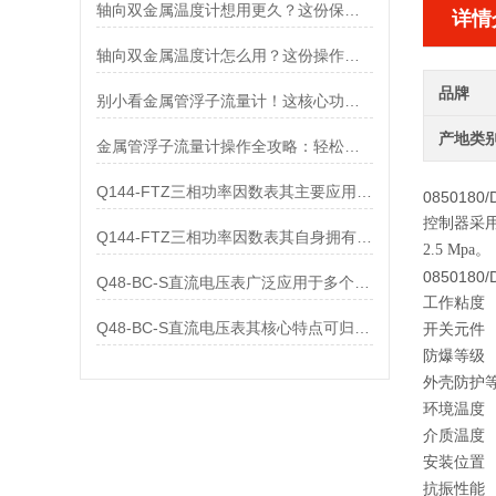
轴向双金属温度计想用更久？这份保养实操指南请收好
详情
轴向双金属温度计怎么用？这份操作指南，新手也能快速拿捏！
品牌
别小看金属管浮子流量计！这核心功能，撑起工业流量监测的“半边天”
产地类
金属管浮子流量计操作全攻略：轻松拿捏，精准掌控每一步！
Q144-FTZ三相功率因数表其主要应用范围及具体场景如下
0850180/
控制器采
Q144-FTZ三相功率因数表其自身拥有怎样的功能呢？
2.5 Mpa。
0850180
Q48-BC-S直流电压表广泛应用于多个领域
工作粘度
Q48-BC-S直流电压表其核心特点可归纳为以下几个方面
开关元件
防爆等级
外壳防护
环境温度
介质温度
安装位置
抗振性能