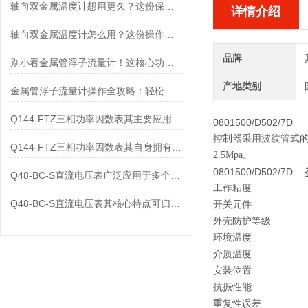
轴向双金属温度计想用更久？这份保养实操指南请收好
详情介绍
轴向双金属温度计怎么用？这份操作指南，新手也能快速拿捏！
品牌
别小看金属管浮子流量计！这核心功能，撑起工业流量监测的“半边天”
产地类别
金属管浮子流量计操作全攻略：轻松拿捏，精准掌控每一步！
Q144-FTZ三相功率因数表其主要应用范围及具体场景如下
0801500/D502/7D
控制器采用波纹管式的
Q144-FTZ三相功率因数表其自身拥有怎样的功能呢？
2.5Mpa。
0801500/D502/7D
Q48-BC-S直流电压表广泛应用于多个领域
工作粘度
Q48-BC-S直流电压表其核心特点可归纳为以下几个方面
开关元件
外壳防护等级
环境温度
介质温度
安装位置
抗振性能
重复性误差