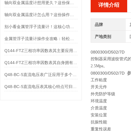
轴向双金属温度计想用更久？这份保养实操指南请收好
详情介绍
轴向双金属温度计怎么用？这份操作指南，新手也能快速拿捏！
品牌
别小看金属管浮子流量计！这核心功能，撑起工业流量监测的“半边天”
产地类别
金属管浮子流量计操作全攻略：轻松拿捏，精准掌控每一步！
Q144-FTZ三相功率因数表其主要应用范围及具体场景如下
0800300/D502/7D
控制器采用波纹管式的
Q144-FTZ三相功率因数表其自身拥有怎样的功能呢？
2.5Mpa。
0800300/D502/7D
Q48-BC-S直流电压表广泛应用于多个领域
工作粘度
Q48-BC-S直流电压表其核心特点可归纳为以下几个方面
开关元件
外壳防护等级
环境温度
介质温度
安装位置
抗振性能
重复性误差