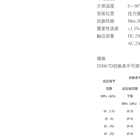
介质温度
0～90
安装位置
拉力
抗振性能
Max:2
重复性误差
≤1.5%
触点容量
DC 2
AC 2
规格
D500/7D
切换差不可调
切换差
设定值节
范围
设定值范围
MPa
（
kPa
）
下限
MPa
（
kPa
）
(0
…
2.5)
(0.3)
(0
…
6)
(0.4)
(0
…
16)
(0.4)
(0
…
25)
(0.4)