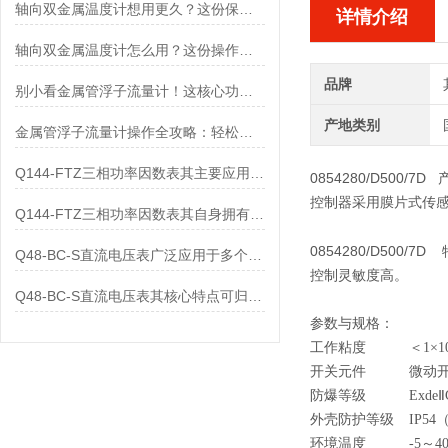
轴向双金属温度计想用更久？这份保养实操指南请收好
详情介绍
轴向双金属温度计怎么用？这份操作指南，新手也能快速拿捏！
品牌
别小看金属管浮子流量计！这核心功能，撑起工业流量监测的“半边天”
产地类别
金属管浮子流量计操作全攻略：轻松拿捏，精准掌控每一步！
Q144-FTZ三相功率因数表其主要应用范围及具体场景如下
0854280
/D500/7D
控制器采用膜片式传感
Q144-FTZ三相功率因数表其自身拥有怎样的功能呢？
0854280
/D500/7D
Q48-BC-S直流电压表广泛应用于多个领域
控制灵敏度高。
Q48-BC-S直流电压表其核心特点可归纳为以下几个方面
参数与规格：
工作粘度
＜1×1
开关元件
微动
防爆等级
Exde
Ⅱ
外壳防护等级
IP54
环境温度
-
5～4