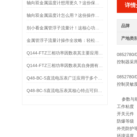
轴向双金属温度计想用更久？这份保养实操指南请收好
详情
轴向双金属温度计怎么用？这份操作指南，新手也能快速拿捏！
品牌
别小看金属管浮子流量计！这核心功能，撑起工业流量监测的“半边天”
产地类
金属管浮子流量计操作全攻略：轻松拿捏，精准掌控每一步！
Q144-FTZ三相功率因数表其主要应用范围及具体场景如下
0852780/
控制器采用
Q144-FTZ三相功率因数表其自身拥有怎样的功能呢？
0852780/
Q48-BC-S直流电压表广泛应用于多个领域
控制灵敏
Q48-BC-S直流电压表其核心特点可归纳为以下几个方面
参数与
工作粘度
开关元件
防爆等级
外壳防护
环境温度