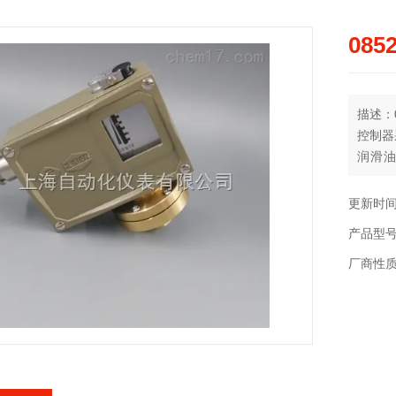
085
描述：08
控制器
润滑
0……2
更新时间：
产品型
厂商性