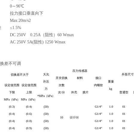
0～90
℃
拉力接口垂直向下
Max:20m/s2
差
≤1.5%
DC 250V 0.25A（阻性）60 Wmax
AC 250V 5A(阻性)
1250
Wmax
换差不可调
压力传感器
大允
外形尺寸
切换差不大于
开关切换
材料
接口
许压
重量
设定值范围
设定值范围
次数
内螺纹
力
kg
下限
上限
次/分
外壳
膜片
普通型
*MPa
（
kPa
）
MPa
（
kPa
）
MPa
（
kPa
）
(0.3)
(0.4)
(50)
G1/4
″
1.0
01
(0.4)
(0.6)
(50)
G1/4
″
1.0
01
10
镀锌钢
(0.4)
(0.8)
(50)
G1/4
″
1.0
01
(0.4)
(0.9)
(50)
G1/4
″
1.0
01