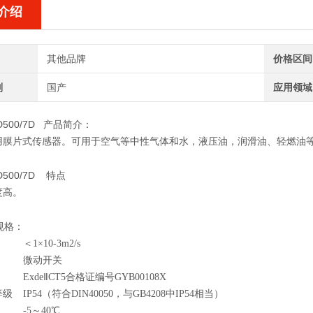
介绍
其他品牌
价格区间
别
国产
应用领域
D500/7D
产品简介：
膜片式传感器。可用于空气等中性气体和水，液压油，润滑油、轻燃油等液体
D500/7D
特点
度高。
规格：
＜1×10
-
3m2/s
微动开关
Exde
Ⅱ
CT5合格证编号GYB00108X
等级
IP54（符合DIN40050，与GB4208中IP54相当）
-
5～40
℃