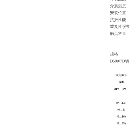
介质温度
安装位置
抗振性能
重复性误
触点容量
规格
D500/7D
切
设定值节
范围
MPa
（
kPa
）
(0
…
2.5)
(0
…
6)
(0
…
16)
(0
…
25)