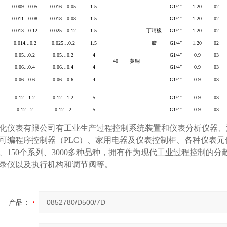
0.009...0.05
0.016
…
0.05
1.5
G1/4
″
1.20
02
0.011...0.08
0.018
…
0.08
1.5
G1/4
″
1.20
02
0.013...0.12
0.025
…
0.12
1.5
丁晴橡
G1/4
″
1.20
02
0.014...0.2
0.025
…
0.2
1.5
胶
G1/4
″
1.20
02
0.05...0.2
0.05
…
0.2
4
G1/4
″
0.9
03
40
黄铜
0.06...0.4
0.06
…
0.4
4
G1/4
″
0.9
03
0.06...0.6
0.06
…
0.6
4
G1/4
″
0.9
03
0.12...1.2
0.12
…
1.2
5
G1/4
″
0.9
03
0.12...2
0.12
…
2
5
G1/4
″
0.9
03
化仪表有限公司有工业生产过程控制系统装置和仪表分析仪器、
可编程序控制器（PLC）、家用电器及仪表控制柜、各种仪表
类、150个系列、3000多种品种，拥有作为现代工业过程控制的
录仪以及执行机构和调节阀等。
产品：