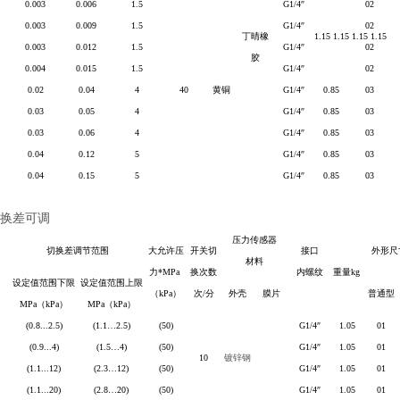
0.003
0.006
1.5
G1/4
″
02
0.003
0.009
1.5
G1/4
″
02
丁晴橡
1.15 1.15 1.15 1.15
0.003
0.012
1.5
G1/4
″
02
胶
0.004
0.015
1.5
G1/4
″
02
0.02
0.04
4
40
黄铜
G1/4
″
0.85
03
0.03
0.05
4
G1/4
″
0.85
03
0.03
0.06
4
G1/4
″
0.85
03
0.04
0.12
5
G1/4
″
0.85
03
0.04
0.15
5
G1/4
″
0.85
03
换差可调
压力传感器
切换差调节范围
大允许压
开关切
接口
外形尺
材料
力
*MPa
换次数
内螺纹
重量
kg
设定值范围下限
设定值范围上限
）
（
kPa
）
次
/
分
外壳
膜片
普通型
MPa
（
kPa
）
MPa
（
kPa
）
(0.8...2.5)
(1.1
…
2.5)
(50)
G1/4
″
1.05
01
(0.9...4)
(1.5
…
4)
(50)
G1/4
″
1.05
01
10
镀锌钢
(1.1...12)
(2.3
…
12)
(50)
G1/4
″
1.05
01
(1.1...20)
(2.8
…
20)
(50)
G1/4
″
1.05
01