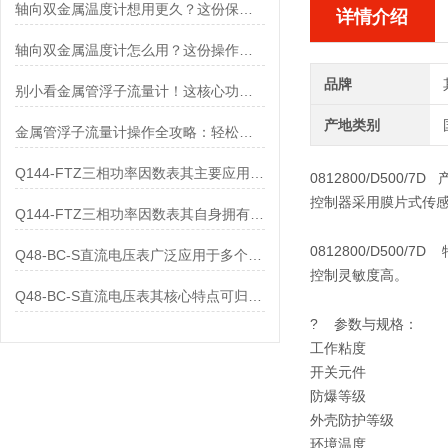
轴向双金属温度计想用更久？这份保养实操指南请收好
详情介绍
轴向双金属温度计怎么用？这份操作指南，新手也能快速拿捏！
品牌
别小看金属管浮子流量计！这核心功能，撑起工业流量监测的“半边天”
产地类别
金属管浮子流量计操作全攻略：轻松拿捏，精准掌控每一步！
Q144-FTZ三相功率因数表其主要应用范围及具体场景如下
0812800/D500/7D
控制器采用膜片式传感
Q144-FTZ三相功率因数表其自身拥有怎样的功能呢？
0812800/D500/7D
Q48-BC-S直流电压表广泛应用于多个领域
控制灵敏度高。
Q48-BC-S直流电压表其核心特点可归纳为以下几个方面
?
参数与规格：
工作粘度
开关元件
防爆等级
外壳防护等级
环境温度