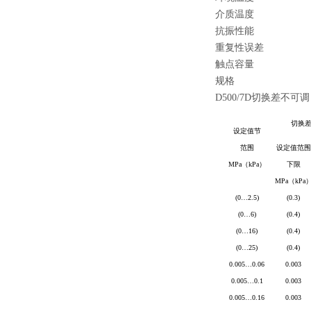
介质温度
抗振性能
重复性误差
触点容量
规格
D500/7D
切换差不可调
切换
设定值节
范围
设定值范围
MPa
（
kPa
）
下限
MPa
（
kPa
(0
…
2.5)
(0.3)
(0
…
6)
(0.4)
(0
…
16)
(0.4)
(0
…
25)
(0.4)
0.005
…
0.06
0.003
0.005
…
0.1
0.003
0.005
…
0.16
0.003