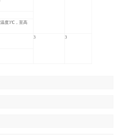
温度3℃，至高
3
3