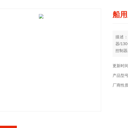
船用
描述：
器/1
控制器
作用的
调节范围
更新时间：
产品型号：
厂商性