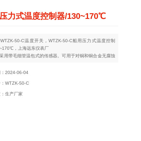
压力式温度控制器/130~170℃
WTZK-50-C温度开关，WTZK-50-C船用压力式温度控制
30~170℃，上海远东仪表厂
采用带毛细管温包式的传感器。可用于对铜和铜合金无腐蚀
气体、蒸汽等气体介质或液体介质。控制器的设定值可调，
-60……+170℃。
2024-06-04
WTZK-50-C
质：生产厂家