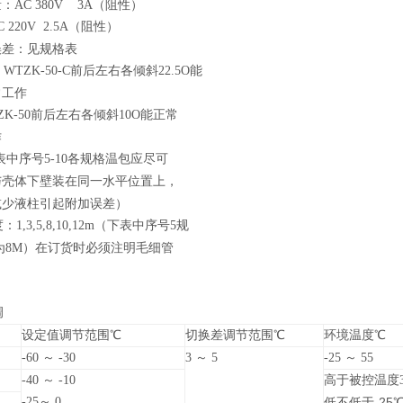
：AC 380V 3A（阻性）
0V 2.5A
（阻性）
误差：见规格表
TZK-50-C前后左右各倾斜22.5O能
常工作
-50
前后左右各倾斜10O能正常
作
表中序号5-10各规格温包应尽可
与壳体下壁装在同一水平位置上，
减少液柱引起附加误差）
1,3,5,8,10,12m（下表中序号5规
为8M）在订货时必须注明毛细管
调
设定值调节范围℃
切换差调节范围℃
环境温度℃
-60
～ -30
3
～ 5
-25
～ 55
-40
～ -10
高于被控温度
-25
～ 0
低不低于-25