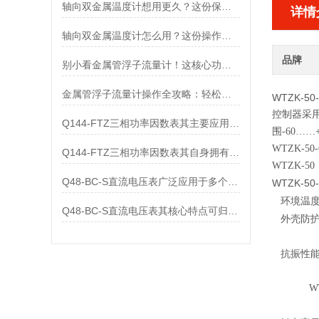
轴向双金属温度计想用更久？这份保养实操指南请收好
详情
轴向双金属温度计怎么用？这份操作指南，新手也能快速拿捏！
品牌
别小看金属管浮子流量计！这核心功能，撑起工业流量监测的“半边天”
金属管浮子流量计操作全攻略：轻松拿捏，精准掌控每一步！
WTZK-5
控制器采
Q144-FTZ三相功率因数表其主要应用范围及具体场景如下
围-60……
WTZK-50-
Q144-FTZ三相功率因数表其自身拥有怎样的功能呢？
WTZK-50
Q48-BC-S直流电压表广泛应用于多个领域
WTZK-5
环境温
Q48-BC-S直流电压表其核心特点可归纳为以下几个方面
外壳防护等
WTZK
抗振性能：
2
WTZK
6