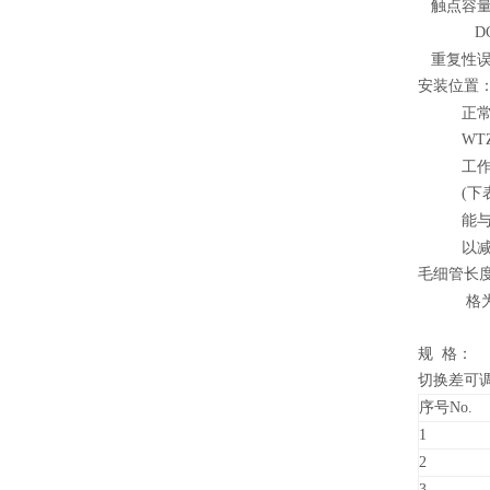
触点容量
DC 22
重复性
安装位置：W
正
WTZK
工
(
下
能
以
毛细管长度：
格
规 格：
切换差可
序号No.
1
2
3