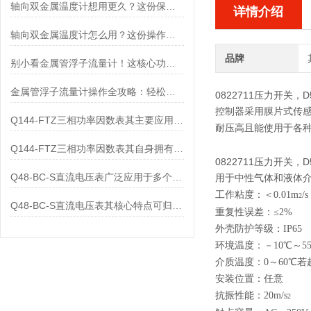
轴向双金属温度计想用更久？这份保养实操指南请收好
详情介绍
轴向双金属温度计怎么用？这份操作指南，新手也能快速拿捏！
品牌
别小看金属管浮子流量计！这核心功能，撑起工业流量监测的“半边天”
金属管浮子流量计操作全攻略：轻松拿捏，精准掌控每一步！
0822711压力开关，D
控制器采用膜片式传感器
Q144-FTZ三相功率因数表其主要应用范围及具体场景如下
耐压高且能使用于各
Q144-FTZ三相功率因数表其自身拥有怎样的功能呢？
0822711压力开关，D
Q48-BC-S直流电压表广泛应用于多个领域
用于中性气体和液体
工作粘度：＜0.01m
/s
2
Q48-BC-S直流电压表其核心特点可归纳为以下几个方面
重复性误差：≤2%
外壳防护等级：IP65
环境温度：－10
℃
～5
介质温度：0～60
℃
若
安装位置：任意
抗振性能：20m/s
2