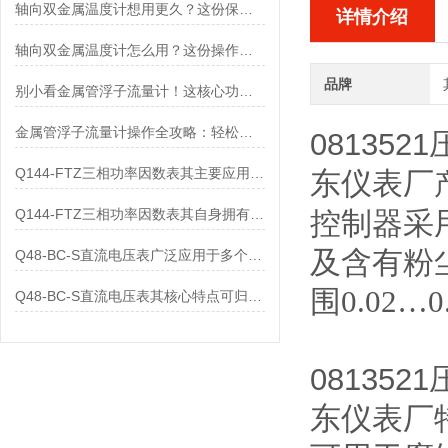
轴向双金属温度计想用更久？这份保养实操指南请收好
详情介绍
轴向双金属温度计怎么用？这份操作指南，新手也能快速拿捏！
品牌
别小看金属管浮子流量计！这核心功能，撑起工业流量监测的“半边天”
金属管浮子流量计操作全攻略：轻松拿捏，精准掌控每一步！
081352
Q144-FTZ三相功率因数表其主要应用范围及具体场景如下
东
仪表厂
Q144-FTZ三相功率因数表其自身拥有怎样的功能呢？
控制器采
及含有粉
Q48-BC-S直流电压表广泛应用于多个领域
围0.02…0
Q48-BC-S直流电压表其核心特点可归纳为以下几个方面
081352
东
仪表厂