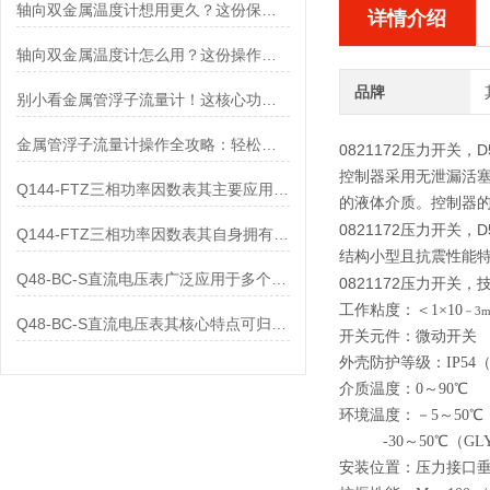
轴向双金属温度计想用更久？这份保养实操指南请收好
详情介绍
轴向双金属温度计怎么用？这份操作指南，新手也能快速拿捏！
品牌
别小看金属管浮子流量计！这核心功能，撑起工业流量监测的“半边天”
金属管浮子流量计操作全攻略：轻松拿捏，精准掌控每一步！
0821172压力开关，
D
控制器采用无泄漏活
Q144-FTZ三相功率因数表其主要应用范围及具体场景如下
的液体介质。控制器的设
0821172压力开关，
D
Q144-FTZ三相功率因数表其自身拥有怎样的功能呢？
结构小型且抗震性能
Q48-BC-S直流电压表广泛应用于多个领域
0821172压力开关，
工作粘度：＜1×10
－3m
Q48-BC-S直流电压表其核心特点可归纳为以下几个方面
开关元件：微动开关
外壳防护等级：IP54（符
介质温度：0～90
℃
环境温度：－5～50
℃
-30
～50℃（GL
安装位置：压力接口垂