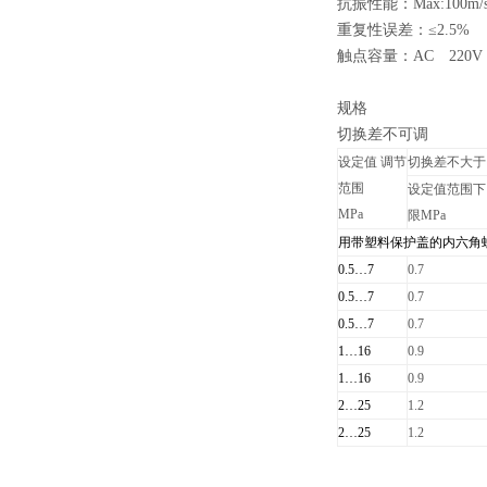
抗振性能：Max:100m/
重复性误差：≤2.5%
触点容量：AC 220
规格
切换差不可调
设定值 调节
切换差不大于
范围
设定值范围下
MPa
限MPa
用带塑料保护盖的内六角
0.5
…7
0.7
0.5
…7
0.7
0.5
…7
0.7
1
…16
0.9
1
…16
0.9
2
…25
1.2
2
…25
1.2