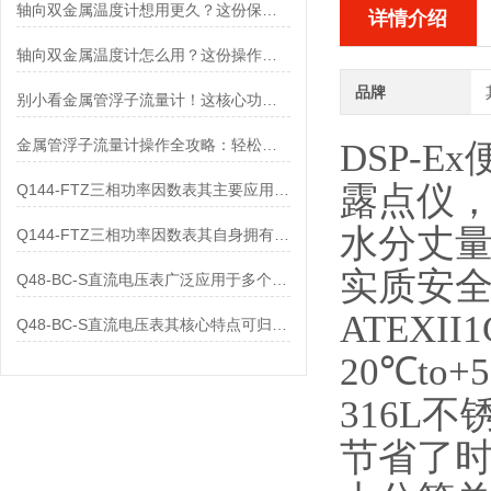
轴向双金属温度计想用更久？这份保养实操指南请收好
详情介绍
轴向双金属温度计怎么用？这份操作指南，新手也能快速拿捏！
品牌
别小看金属管浮子流量计！这核心功能，撑起工业流量监测的“半边天”
金属管浮子流量计操作全攻略：轻松拿捏，精准掌控每一步！
DSP-
露点仪，
Q144-FTZ三相功率因数表其主要应用范围及具体场景如下
水分丈
Q144-FTZ三相功率因数表其自身拥有怎样的功能呢？
实质安
Q48-BC-S直流电压表广泛应用于多个领域
ATEXII1
Q48-BC-S直流电压表其核心特点可归纳为以下几个方面
20℃t
316L
节省了