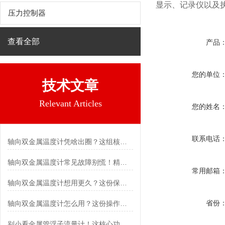
显示、记录仪以及
压力控制器
查看全部
产品
您的单位
技术文章
Relevant Articles
您的姓名
联系电话
轴向双金属温度计凭啥出圈？这组核心特点给出了答案
轴向双金属温度计常见故障别慌！精准定位，轻松搞定难题
常用邮箱
轴向双金属温度计想用更久？这份保养实操指南请收好
省份
轴向双金属温度计怎么用？这份操作指南，新手也能快速拿捏！
别小看金属管浮子流量计！这核心功能，撑起工业流量监测的“半边天”