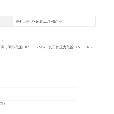
医疗卫生,环保,化工,生物产业
介：
范围0.02……3 Mpa，其工作压力范围0.05……6.3
 相当）