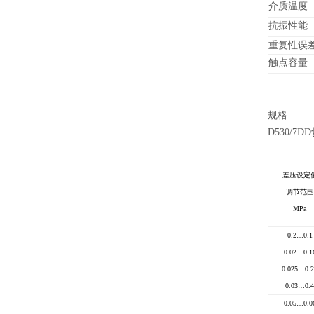
介质温度
抗振性能
重复性误
触点容量
规格
D530/7DD
差压设定
调节范围
MPa
0.2…0.1
0.02…0.1
0.025…0.2
0.03…0.4
0.05…0.0