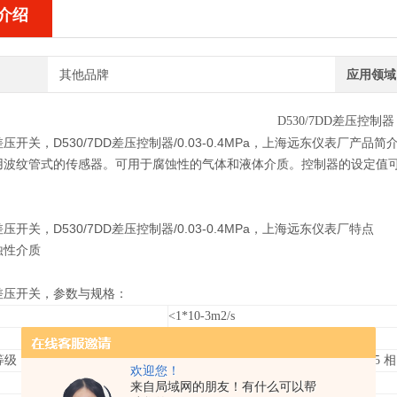
介绍
其他品牌
应用领域
D530/7DD
差压控制器
1差压开关，
D530/7DD差压控制器/0.03-0.4MPa，上海远东
仪表厂
产品简
波纹管式的传感器。可用于腐蚀性的气体和液体介质。控制器的设定值可调，调节
1差压开关，
D530/7DD差压控制器/0.03-0.4MPa，上海远东
仪表厂
特点
蚀性介质
1差压开关，
参数与规格：
<1*10-3m2/s
微动开关
等级
IP65
（符合DIN40050, 与GB4208中IP65
欢迎您！
-5
℃
～40℃
来自局域网的朋友！有什么可以帮