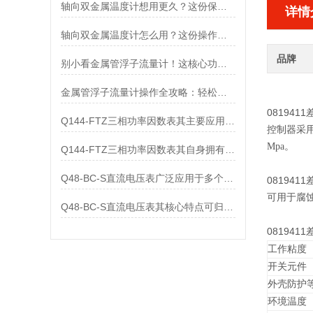
轴向双金属温度计想用更久？这份保养实操指南请收好
详情
轴向双金属温度计怎么用？这份操作指南，新手也能快速拿捏！
品牌
别小看金属管浮子流量计！这核心功能，撑起工业流量监测的“半边天”
金属管浮子流量计操作全攻略：轻松拿捏，精准掌控每一步！
081941
Q144-FTZ三相功率因数表其主要应用范围及具体场景如下
控制器采用
Mpa。
Q144-FTZ三相功率因数表其自身拥有怎样的功能呢？
Q48-BC-S直流电压表广泛应用于多个领域
081941
可用于腐
Q48-BC-S直流电压表其核心特点可归纳为以下几个方面
081941
工作粘度
开关元件
外壳防护
环境温度