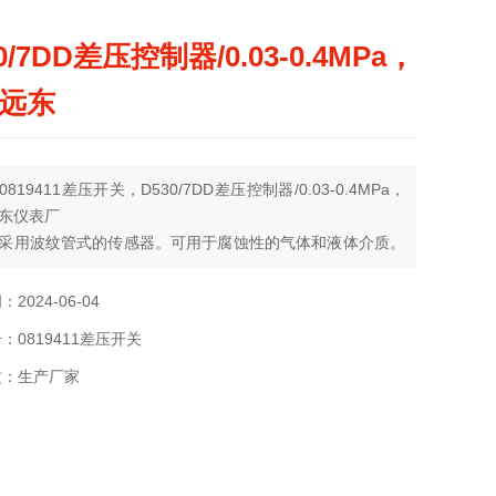
0/7DD差压控制器/0.03-0.4MPa，
远东
819411差压开关，D530/7DD差压控制器/0.03-0.4MPa，
东仪表厂
采用波纹管式的传感器。可用于腐蚀性的气体和液体介质。
的设定值可调，调节范围0.02……3 Mpa，其工作压力范围
…6.3 Mpa。
2024-06-04
：0819411差压开关
质：生产厂家