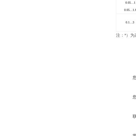
0.05…1
0.05…1.
0.1…3
*
注：
）为