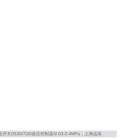
差压开关D530/7DD差压控制器/0.03-0.4MPa，上海远东