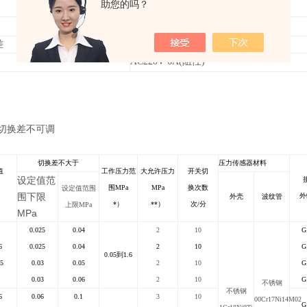
助您的吗？
0
～120℃
D541/7T: 40m/s2 D541/7TK: 20m/s2
差
≤3%
AC220V 6A(
阻性)
切换差不可调
切换差不大于
压力传感器材料
值
工作压力范
大允许压力
开关切
设定值范
围MPa
MPa
换次数
设定值范围
围下限
外
外壳
波纹管
*
）
**
）
次/分
上限MPa
MPa
0.025
0.04
2
10
G
6
0.025
0.04
2
10
G
0.05
到1.6
5
0.03
0.05
2
10
G
0.03
0.06
2
10
G
不锈钢
不锈钢
6
0.06
0.1
3
10
00Cr17Ni14M02
G