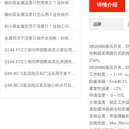
轴向双金属温度计想用更久？这份保养实操指南请收好
详情介绍
轴向双金属温度计怎么用？这份操作指南，新手也能快速拿捏！
品牌
别小看金属管浮子流量计！这核心功能，撑起工业流量监测的“半边天”
金属管浮子流量计操作全攻略：轻松拿捏，精准掌控每一步！
0818480差压开关，
D
Q144-FTZ三相功率因数表其主要应用范围及具体场景如下
控制器采用膜片式的传
25kPa。
Q144-FTZ三相功率因数表其自身拥有怎样的功能呢？
0818480差压开关，
D
Q48-BC-S直流电压表广泛应用于多个领域
工作粘度：＜1×10
－3m
防爆等级：Exde
Ⅱ
CT5
Q48-BC-S直流电压表其核心特点可归纳为以下几个方面
重复性误差：≤2%
环境温度： 0～55
℃
介质温度：稳定工作温
质在缓冲器前冷却至
安装位置：带玻璃板
抗振性能：Max:20m/s
2