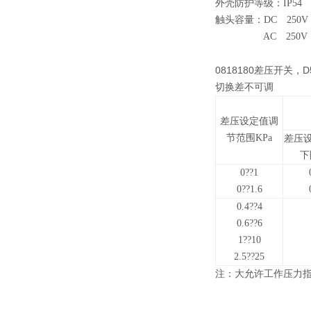
外壳防护等级：IP54
触头容量：DC 250V 
AC 250V 5A（
0818180差压开关，
切换差不可调
差压设定值调
节范围KPa
差压
下
0
??
1
0
??
1.6
0.4
??
4
0.6
??
6
1
??
10
2.5
??
25
注：大允许工作压力指