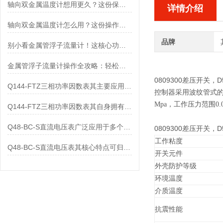
轴向双金属温度计想用更久？这份保养实操指南请收好
详情介绍
轴向双金属温度计怎么用？这份操作指南，新手也能快速拿捏！
品牌
别小看金属管浮子流量计！这核心功能，撑起工业流量监测的“半边天”
金属管浮子流量计操作全攻略：轻松拿捏，精准掌控每一步！
0809300差压开关，
D
Q144-FTZ三相功率因数表其主要应用范围及具体场景如下
控制器采用波纹管式的
Mpa，工作压力范围0.0
Q144-FTZ三相功率因数表其自身拥有怎样的功能呢？
Q48-BC-S直流电压表广泛应用于多个领域
0809300差压开关，
D
工作粘度
Q48-BC-S直流电压表其核心特点可归纳为以下几个方面
开关元件
外壳防护等级
环境温度
介质温度
抗震性能