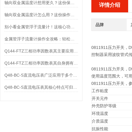
轴向双金属温度计想用更久？这份保养实操指南请收好
详情介绍
轴向双金属温度计怎么用？这份操作指南，新手也能快速拿捏！
品牌
别小看金属管浮子流量计！这核心功能，撑起工业流量监测的“半边天”
金属管浮子流量计操作全攻略：轻松拿捏，精准掌控每一步！
0811911压力开关，
D
Q144-FTZ三相功率因数表其主要应用范围及具体场景如下
控制器采用波纹管式传感
Q144-FTZ三相功率因数表其自身拥有怎样的功能呢？
0811911压力开关，
D
Q48-BC-S直流电压表广泛应用于多个领域
使用温度范围大，可
0811911压力开关，
Q48-BC-S直流电压表其核心特点可归纳为以下几个方面
工作粘度
开关元件
外壳防护等级
环境温度
介质温度
抗振性能