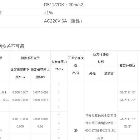
D511/7DK
20m/s2
：
差
1%
≤
AC220V 6A
（阻性）
切换差不可调
压力传感器
节
切换差不大于
开关切换次
大允许压力
材料
数
接口外螺纹
*MPa
设定值范围下
设定值范围上
次/分
外壳
波纹管
限MPa
限MPa
1
1…0.1
0.006 0.007
0.007 0.008
1
G1/2
″ G1/2″
1…0.25
0.008 0.009
0.009 0.012
1
G1/2″ G1/2″
1
1
与介质接触的全部零部
0.007 0.008
0.008 0.009
G1/2
″ G1/2″
1
件均用不锈钢波纹管；
0.009
0.01
G1/2″
25
1
20
00Gr17Ni14M02 (316L)
4
2
其余: