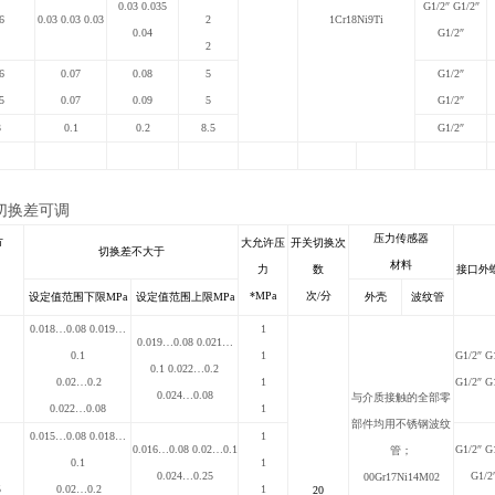
0.03 0.035
G1/2
″ G1/2″
6
0.03 0.03 0.03
2
1Cr18Ni9Ti
0.04
G1/2″
2
6
0.07
0.08
5
G1/2
″
5
0.07
0.09
5
G1/2
″
3
0.1
0.2
8.5
G1/2
″
切换差可调
压力传感器
节
大允许压
开关切换次
切换差不大于
材料
力
数
接口外
*MPa
次/分
设定值范围下限MPa
设定值范围上限MPa
外壳
波纹管
0.018
…
0.08 0.019
…
1
0.019
…
0.08 0.021
…
0.1
1
G1/2
″ G
0.1 0.022
…
0.2
0.02
…
0.2
1
G1/2″ G
0.024
…
0.08
与介质接触的全部零
0.022
…
0.08
1
部件均用不锈钢波纹
0.015
…
0.08 0.018
…
1
0.016
…
0.08 0.02…0.1
G1/2
″ G
管；
0.1
1
0.024
…
0.25
G1/2
00Gr17Ni14M02
5
0.02
…
0.2
1
20