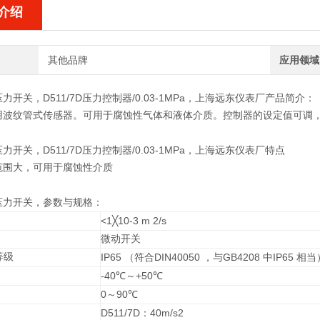
介绍
其他品牌
应用领域
1压力开关，
D511/7D
压力控制器/0.03-1MPa，上海远东
仪表厂
产品简介：
波纹管式传感器。可用于腐蚀性气体和液体介质。控制器的设定值可调，调节范围
1压力开关，
D511/7D
压力控制器/0.03-1MPa，上海远东
仪表厂
特点
范围大，可用于腐蚀性介质
1压力开关，
参数与规格：
<1
10-3 m 2/s
╳
微动开关
等级
IP65
DIN40050
GB4208
IP65
（符合
，与
中
相当
-40
+50
℃
～
℃
0
90
～
℃
D511/7D
40m/s2
：