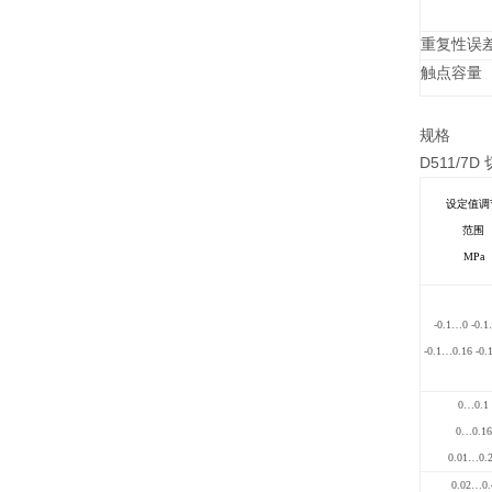
重复性误
触点容量
规格
D511/7D
设定值调
范围
MPa
-0.1…0 -0.
-0.1…0.16 -0.
0…0.1
0…0.16
0.01…0.
0.02…0.