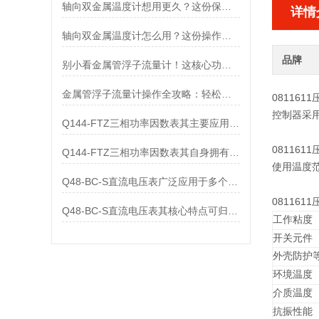
轴向双金属温度计想用更久？这份保养实操指南请收好
详情
轴向双金属温度计怎么用？这份操作指南，新手也能快速拿捏！
品牌
别小看金属管浮子流量计！这核心功能，撑起工业流量监测的“半边天”
金属管浮子流量计操作全攻略：轻松拿捏，精准掌控每一步！
081161
控制器采用
Q144-FTZ三相功率因数表其主要应用范围及具体场景如下
081161
Q144-FTZ三相功率因数表其自身拥有怎样的功能呢？
使用温度
Q48-BC-S直流电压表广泛应用于多个领域
081161
Q48-BC-S直流电压表其核心特点可归纳为以下几个方面
工作粘度
开关元件
外壳防护
环境温度
介质温度
抗振性能