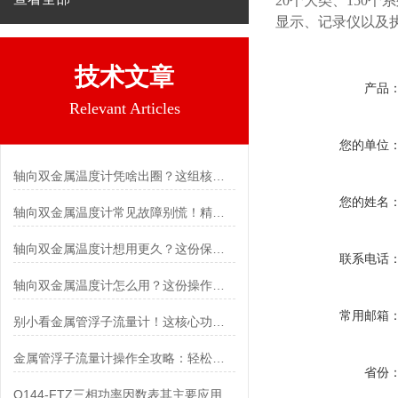
20个大类、150
显示、记录仪以及
技术文章
产品
Relevant Articles
您的单位
轴向双金属温度计凭啥出圈？这组核心特点给出了答案
您的姓名
轴向双金属温度计常见故障别慌！精准定位，轻松搞定难题
轴向双金属温度计想用更久？这份保养实操指南请收好
联系电话
轴向双金属温度计怎么用？这份操作指南，新手也能快速拿捏！
常用邮箱
别小看金属管浮子流量计！这核心功能，撑起工业流量监测的“半边天”
金属管浮子流量计操作全攻略：轻松拿捏，精准掌控每一步！
省份
Q144-FTZ三相功率因数表其主要应用范围及具体场景如下