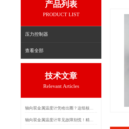
产品列表
PRODUCT LIST
压力控制器
查看全部
技术文章
Relevant Articles
轴向双金属温度计凭啥出圈？这组核心特点给出了答案
轴向双金属温度计常见故障别慌！精准定位，轻松搞定难题