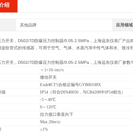
介绍
其他品牌
应用领域
0压力开关，
D502/7D
防爆压力控制器/0.05-2.5MPa，上海远东
仪表厂
产品
用波纹管式的传感器，可用于空气、气体、水蒸汽等中性气体和水、致冷剂，
0压力开关，
D502/7D
防爆压力控制器/0.05-2.5MPa，上海远东
仪表厂
参数
＜1×10
m
/s
-3
2
微动开关
Exde
Ⅱ
CT5
合格证编号GYB00108X
等级
IP54
（符合DIN40050，与GB4208中IP54相当）
-5
～40℃
0
～120℃
拉力接口垂直向下
Max:20m/s
2
差
≤1%