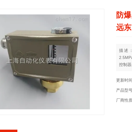
防爆
远东
描述：
2.5
控制器
气体和
围-0.
更新时间：
产品型号：
厂商性