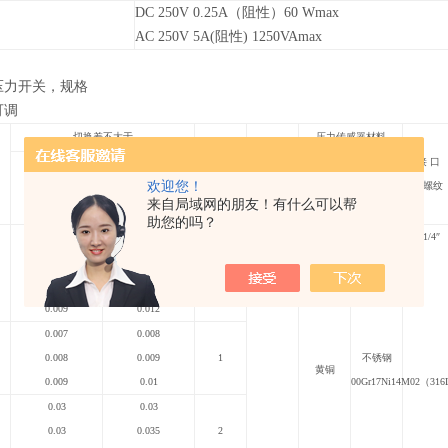
DC 250V 0.25A
（阻性）60 Wmax
AC 250V 5A(
阻性) 1250VAmax
0压力开关，
规格
可调
切换差不大于
压力传感器材料
大允许压力
开关切
接 口
设定值范围
设定值范围
*
换次数
欢迎您！
内螺纹
下 限
上 限
外壳
波纹管
MPa
次/分
来自局域网的朋友！有什么可以帮
MPa
MPa
助您的吗？
0.006
0.007
20
G1/4
″
0.007
0.008
1
0.008
0.009
0.009
0.012
0.007
0.008
0.008
0.009
1
不锈钢
黄铜
0.009
0.01
00Gr17Ni14M02（31
0.03
0.03
0.03
0.035
2