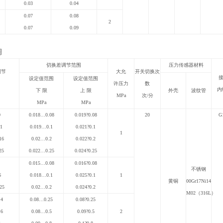
0.03
0.04
0.07
0.08
2
0.07
0.09
调
切换差调节范围
压力传感器材料
调节
大允
开关切换次
接
设定值范围
设定值范围
许压力
数
内
下 限
上 限
外壳
波纹管
MPa
次/分
MPa
MPa
0
0.018…0.08
0.019
?
0.08
20
G
.1
0.019…0.1
0.021
?
0.1
1
16
0.02…0.2
0.022
?
0.2
25
0.022…0.25
0.024
?
0.25
0.015…0.08
0.016
?
0.08
不锈钢
6
0.018…0.1
0.025
?
0.1
1
黄铜
00Gr17Ni14
25
0.02…0.2
0.024
?
0.2
M02
（316L）
.4
0.08…0.25
0.08
?
0.25
.6
0.08…0.5
0.09
?
0.5
2