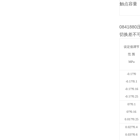
触点容量
084188
切换差不
设定值调节
范 围
MPa
-0.1
??
0
-0.1
??
0.1
-0.1
??
0.16
-0.1
??
0.25
0
??
0.1
0
??
0.16
0.01
??
0.25
0.02
??
0.4
0.03
??
0.6