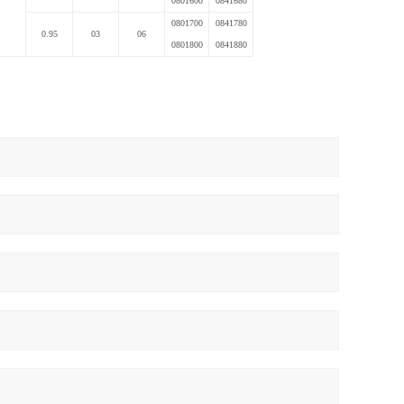
0801600
0841680
0801700
0841780
0.95
03
06
0801800
0841880