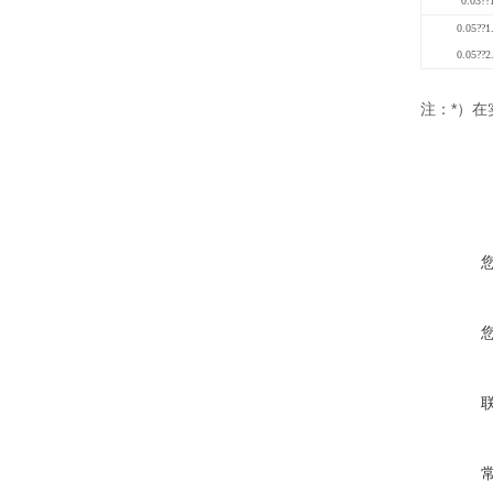
0.03
??
0.05
??
1
0.05
??
2
*
注：
）在