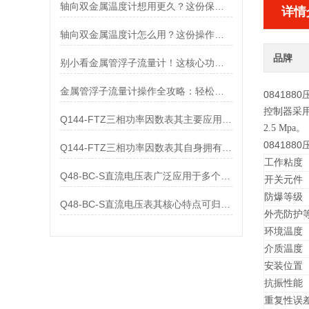
轴向双金属温度计想用更久？这份保养实操指南请收好
详情
轴向双金属温度计怎么用？这份操作指南，新手也能快速拿捏！
品牌
别小看金属管浮子流量计！这核心功能，撑起工业流量监测的“半边天”
金属管浮子流量计操作全攻略：轻松拿捏，精准掌控每一步！
084188
控制器采
Q144-FTZ三相功率因数表其主要应用范围及具体场景如下
2.5 Mpa。
084188
Q144-FTZ三相功率因数表其自身拥有怎样的功能呢？
工作粘度
Q48-BC-S直流电压表广泛应用于多个领域
开关元件
防爆等级
Q48-BC-S直流电压表其核心特点可归纳为以下几个方面
外壳防护
环境温度
介质温度
安装位置
抗振性能
重复性误