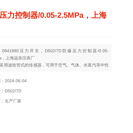
压力控制器/0.05-2.5MPa，上海
0841880压力开关，D502/7D防爆压力控制器/0.05-
MPa，上海远东仪表厂
采用波纹管式的传感器，可用于空气、气体、水蒸汽等中性
水、致冷剂，油等液体介质。控制器的设定值可调。调节范
1……2.5 Mpa。
2024-06-04
D502/7D
质：生产厂家