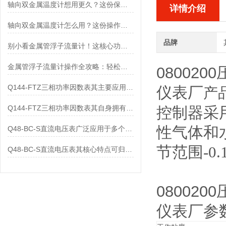
轴向双金属温度计想用更久？这份保养实操指南请收好
详情介绍
轴向双金属温度计怎么用？这份操作指南，新手也能快速拿捏！
品牌
别小看金属管浮子流量计！这核心功能，撑起工业流量监测的“半边天”
金属管浮子流量计操作全攻略：轻松拿捏，精准掌控每一步！
080020
Q144-FTZ三相功率因数表其主要应用范围及具体场景如下
仪表厂
产
Q144-FTZ三相功率因数表其自身拥有怎样的功能呢？
控制器采
性气体和
Q48-BC-S直流电压表广泛应用于多个领域
节范围-0.1
Q48-BC-S直流电压表其核心特点可归纳为以下几个方面
080020
仪表厂
参