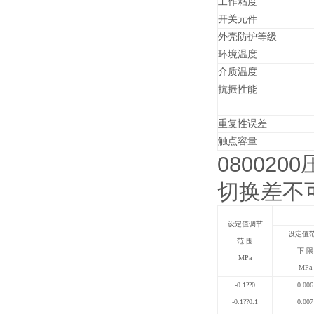
工作粘度
开关元件
外壳防护等级
环境温度
介质温度
抗振性能
重复性误差
触点容量
080020
切换差不
设定值调节
设定值
范 围
下 限
MPa
MPa
-0.1
??
0
0.006
-0.1
??
0.1
0.007