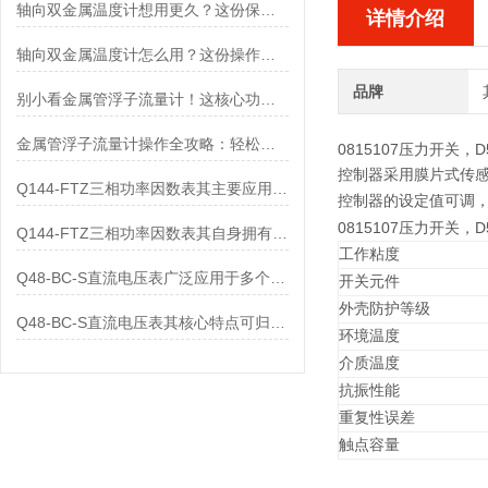
轴向双金属温度计想用更久？这份保养实操指南请收好
详情介绍
轴向双金属温度计怎么用？这份操作指南，新手也能快速拿捏！
品牌
别小看金属管浮子流量计！这核心功能，撑起工业流量监测的“半边天”
金属管浮子流量计操作全攻略：轻松拿捏，精准掌控每一步！
0815107压力开关，D
控制器采用膜片式传
Q144-FTZ三相功率因数表其主要应用范围及具体场景如下
控制器的设定值可调，调
0815107压力开关，D
Q144-FTZ三相功率因数表其自身拥有怎样的功能呢？
工作粘度
Q48-BC-S直流电压表广泛应用于多个领域
开关元件
外壳防护等级
Q48-BC-S直流电压表其核心特点可归纳为以下几个方面
环境温度
介质温度
抗振性能
重复性误差
触点容量