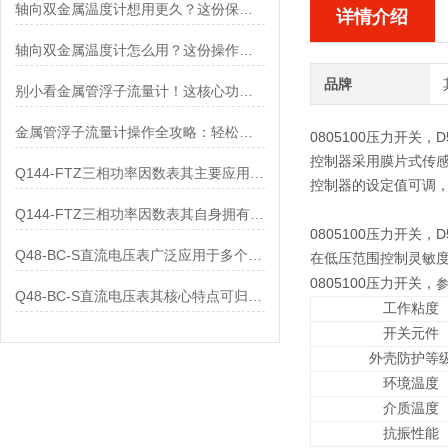
轴向双金属温度计想用更久？这份保养实操指南请收好
详情介绍
轴向双金属温度计怎么用？这份操作指南，新手也能快速拿捏！
品牌
别小看金属管浮子流量计！这核心功能，撑起工业流量监测的“半边天”
金属管浮子流量计操作全攻略：轻松拿捏，精准掌控每一步！
0805100压力开关，
D
控制器采用膜片式传
Q144-FTZ三相功率因数表其主要应用范围及具体场景如下
控制器的设定值可调，调
Q144-FTZ三相功率因数表其自身拥有怎样的功能呢？
0805100压力开关，
D
Q48-BC-S直流电压表广泛应用于多个领域
在低压范围控制灵敏
0805100压力开关，
Q48-BC-S直流电压表其核心特点可归纳为以下几个方面
工作粘度
开关元件
外壳防护等
环境温度
介质温度
抗振性能