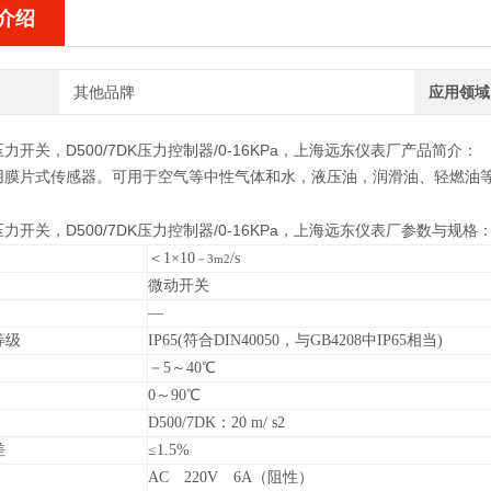
介绍
其他品牌
应用领域
7压力开关，D500/7DK压力控制器/0-16KPa，上海远东仪表厂
产品简介：
膜片式传感器。可用于空气等中性气体和水，液压油，润滑油、轻燃油等液体
7压力开关，D500/7DK压力控制器/0-16KPa，上海远东仪表厂
参数与规格
＜1×10
/s
－3m2
微动开关
―
等级
IP65(
符合DIN40050，与GB4208中IP65相当)
－5～40
℃
0
～90℃
D500/7DK
：20 m/ s2
差
≤1.5%
AC
220V 6A（阻性）