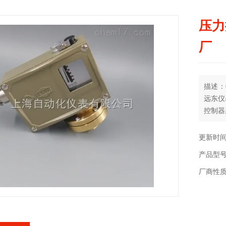
压力
厂
描述：0
远东仪
控制器
润滑
0……2
更新时间：
产品型号：
厂商性