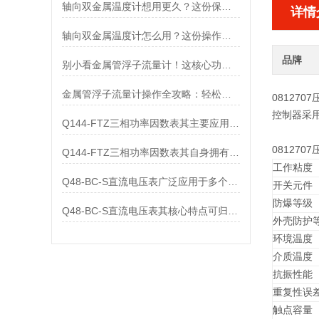
轴向双金属温度计想用更久？这份保养实操指南请收好
详情
轴向双金属温度计怎么用？这份操作指南，新手也能快速拿捏！
品牌
别小看金属管浮子流量计！这核心功能，撑起工业流量监测的“半边天”
金属管浮子流量计操作全攻略：轻松拿捏，精准掌控每一步！
081270
控制器采用
Q144-FTZ三相功率因数表其主要应用范围及具体场景如下
081270
Q144-FTZ三相功率因数表其自身拥有怎样的功能呢？
工作粘度
Q48-BC-S直流电压表广泛应用于多个领域
开关元件
防爆等级
Q48-BC-S直流电压表其核心特点可归纳为以下几个方面
外壳防护
环境温度
介质温度
抗振性能
重复性误
触点容量