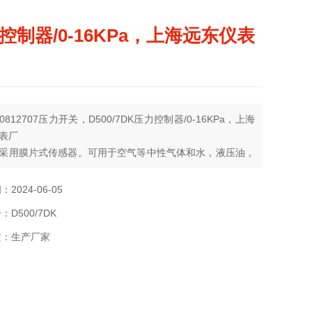
控制器/0-16KPa，上海远东仪表
812707压力开关，D500/7DK压力控制器/0-16KPa，上海
表厂
采用膜片式传感器。可用于空气等中性气体和水，液压油，
油、轻燃油等液体介质。控制器的设定值可调，调节范围
.5 Mpa。
2024-06-05
D500/7DK
质：生产厂家