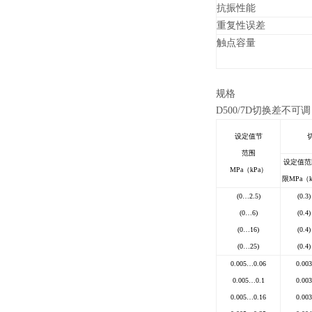
抗振性能
重复性误差
触点容量
规格
D500/7D
切换差不可调
设定值节
范围
设定值范
MPa
（kPa）
限
MPa
（k
(0
…
2.5)
(0.3)
(0
…
6)
(0.4)
(0
…
16)
(0.4)
(0
…
25)
(0.4)
0.005
…
0.06
0.003
0.005
…
0.1
0.003
0.005
…
0.16
0.003