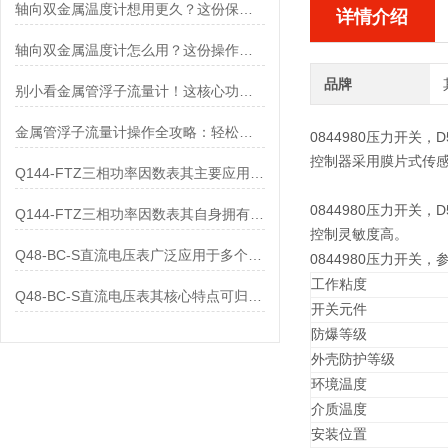
轴向双金属温度计想用更久？这份保养实操指南请收好
详情介绍
轴向双金属温度计怎么用？这份操作指南，新手也能快速拿捏！
品牌
别小看金属管浮子流量计！这核心功能，撑起工业流量监测的“半边天”
金属管浮子流量计操作全攻略：轻松拿捏，精准掌控每一步！
0844980压力开关，
D
控制器采用膜片式传感
Q144-FTZ三相功率因数表其主要应用范围及具体场景如下
0844980压力开关，
D
Q144-FTZ三相功率因数表其自身拥有怎样的功能呢？
控制灵敏度高。
Q48-BC-S直流电压表广泛应用于多个领域
0844980压力开关，
工作粘度
Q48-BC-S直流电压表其核心特点可归纳为以下几个方面
开关元件
防爆等级
外壳防护等级
环境温度
介质温度
安装位置