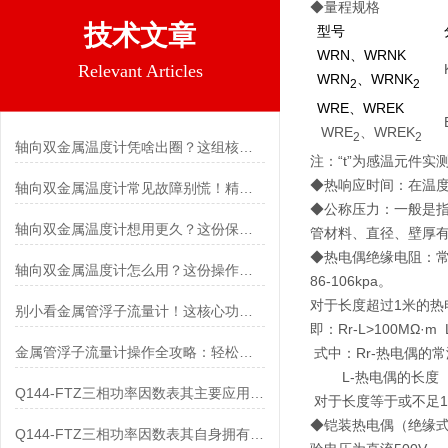
◆量程规格
技术文章
型
号
WRN
、
WRNK
Relevant Articles
WRN
、
WRNK
2
2
WRE
、
WREK
WRE
、WREK
2
2
轴向双金属温度计凭啥出圈？这组核心特点给出了答案
注：“t”为感温元件实
◆热响应时间：在温度
轴向双金属温度计常见故障别慌！精准定位，轻松搞定难题
◆公称压力：一般是指
轴向双金属温度计想用更久？这份保养实操指南请收好
管材料、直径、壁厚
◆热电偶绝缘电阻：常
轴向双金属温度计怎么用？这份操作指南，新手也能快速拿捏！
86-106kpa。
对于长度超过1米的热
别小看金属管浮子流量计！这核心功能，撑起工业流量监测的“半边天”
即：Rr-L>100MΩ·m 
金属管浮子流量计操作全攻略：轻松拿捏，精准掌控每一步！
式中：Rr-热电偶的
L-热电偶的长度
Q144-FTZ三相功率因数表其主要应用范围及具体场景如下
对于长度等于或不足1
◆铠装热电偶（绝缘式
Q144-FTZ三相功率因数表其自身拥有怎样的功能呢？