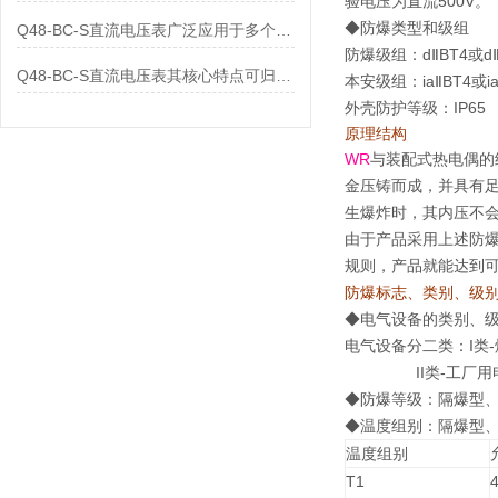
验电压为直流500V
◆防爆类型和级组
Q48-BC-S直流电压表广泛应用于多个领域
防爆级组：dⅡBT4或dⅡ
Q48-BC-S直流电压表其核心特点可归纳为以下几个方面
本安级组：iaⅡBT4或i
外壳防护等级：IP65
原理结构
WR
与装配式热电偶的
金压铸而成，并具有
生爆炸时，其内压不
由于产品采用上述防爆特殊
规则，产品就能达到
防爆标志、类别、级
◆电气设备的类别、
电气设备分二类：I类
II类-工厂用电
◆防爆等级：隔爆型、
◆温度组别：隔爆型、
温度组别
T1