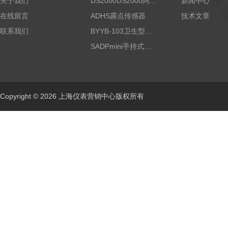
关于我们
DS2000DS2000阿尔法露点仪
新闻中心
在线留言
ADHS露点传感器
技术文章
联系我们
BYYB-103卫生型压力变送器
SADPmini手持式露点仪
Copyright © 2026 上海仪表营销中心版权所有