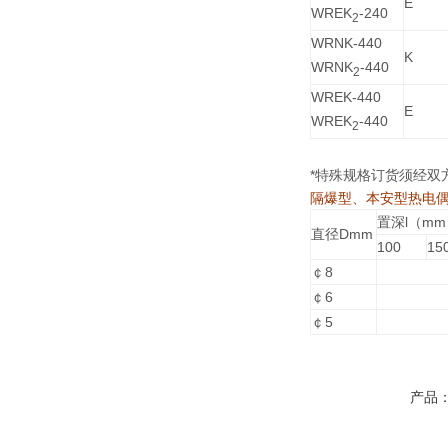
E
WREK
-240
2
WRNK-440
K
WRNK
-440
2
WREK-440
E
WREK
-440
2
*特殊规格订货须经双
隔爆型、本安型热电
置深l（m
直径Dmm
100
15
￠8
￠6
￠5
产品