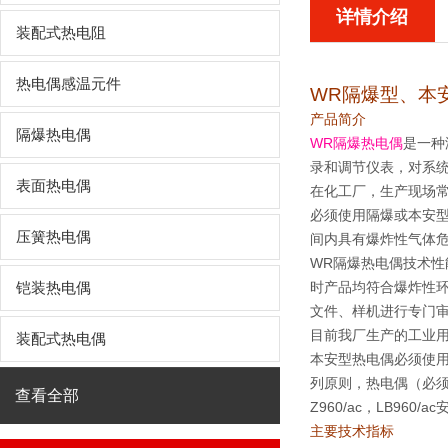
详情介绍
装配式热电阻
热电偶感温元件
WR
隔爆型、本
产品简介
隔爆热电偶
WR隔爆热电偶
是一种
录和调节仪表，对系
表面热电偶
在化工厂，生产现场
必须使用隔爆或本安型热
压簧热电偶
间内具有爆炸性气体
WR隔爆热电偶技术性能符合
时产品均符合爆炸性环境
铠装热电偶
文件、样机进行专门
目前我厂生产的工业用
装配式热电偶
本安型热电偶必须使用
列原则，热电偶（必须是绝
查看全部
Z960/ac，LB96
主要技术指标