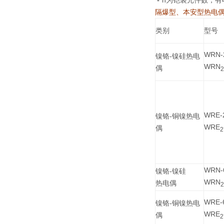
﹡n为铠装元件数，有4.5
隔爆型、本安型热电
类别
型号
WRN-
镍铬-镍硅热电
WRN
偶
2
WRE-
镍铬-铜镍热电
WRE
偶
2
WRN-
镍铬-镍硅
WRN
热电偶
2
WRE-
镍铬-铜镍热电
WRE
偶
2