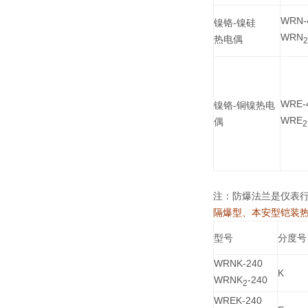
WRN-
镍铬-镍硅
WRN
热电偶
2
WRE-
镍铬-铜镍热电
WRE
偶
2
注：防爆法兰是仪表行业标
隔爆型、本安型铠装
型号
分度号
WRNK-240
K
WRNK
-240
2
WREK-240