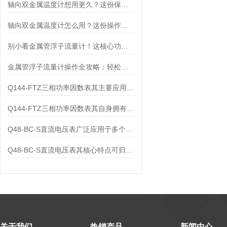
轴向双金属温度计想用更久？这份保养实操指南请收好
轴向双金属温度计怎么用？这份操作指南，新手也能快速拿捏！
别小看金属管浮子流量计！这核心功能，撑起工业流量监测的“半边天”
金属管浮子流量计操作全攻略：轻松拿捏，精准掌控每一步！
Q144-FTZ三相功率因数表其主要应用范围及具体场景如下
Q144-FTZ三相功率因数表其自身拥有怎样的功能呢？
Q48-BC-S直流电压表广泛应用于多个领域
Q48-BC-S直流电压表其核心特点可归纳为以下几个方面
关于我们
热销产品
新闻中心