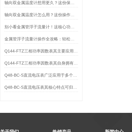
轴向双金属温度计想用更久？这份保养实操指南请收好
轴向双金属温度计怎么用？这份操作指南，新手也能快速拿捏！
别小看金属管浮子流量计！这核心功能，撑起工业流量监测的“半边天”
金属管浮子流量计操作全攻略：轻松拿捏，精准掌控每一步！
Q144-FTZ三相功率因数表其主要应用范围及具体场景如下
Q144-FTZ三相功率因数表其自身拥有怎样的功能呢？
Q48-BC-S直流电压表广泛应用于多个领域
Q48-BC-S直流电压表其核心特点可归纳为以下几个方面
关于我们
热销产品
新闻中心