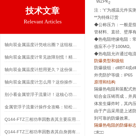
WZPK
2
技术文章
注：“t”为感温元件
**为特殊订货
Relevant Articles
◆公称压力：一般是指
管材料、直径、壁厚
◆热电阻绝缘电阻：常
轴向双金属温度计凭啥出圈？这组核心特点给出了答案
值应不小于100MΩ。
◆热电阻允许通过电流
轴向双金属温度计常见故障别慌！精准定位，轻松搞定难题
防爆类型和级组
防爆级组：dⅡBT4或dⅡ
轴向双金属温度计想用更久？这份保养实操指南请收好
外壳防护等级：IP65
轴向双金属温度计怎么用？这份操作指南，新手也能快速拿捏！
原理和结构
隔爆热电阻和装配式
别小看金属管浮子流量计！这核心功能，撑起工业流量监测的“半边天”
铝合金压铸而成，并
体发生爆炸时，其内
金属管浮子流量计操作全攻略：轻松拿捏，精准掌控每一步！
由于产品采用是上述防
到可靠的防爆效果。
Q144-FTZ三相功率因数表其主要应用范围及具体场景如下
隔爆热电阻的防爆标
Q144-FTZ三相功率因数表其自身拥有怎样的功能呢？
□
Ⅱ□□