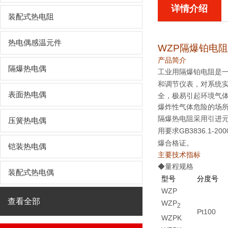
详情介绍
装配式热电阻
热电偶感温元件
WZP
隔爆铂电阻
产品简介
隔爆热电偶
工业用隔爆铂电阻是
和调节仪表，对系统
表面热电偶
全，极易引起环境气体
爆炸性气体危险的场
隔爆热电阻采用引进元
压簧热电偶
用要求GB3836.1
爆合格证。
铠装热电偶
主要技术指标
◆量程规格
装配式热电偶
型号
分度号
WZP
查看全部
WZP
2
Pt100
WZPK