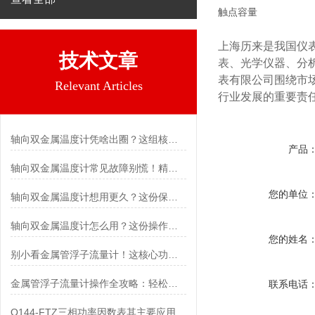
触点容量
上海历来是我国仪
技术文章
表、光学仪器、分
表有限公司围绕市
Relevant Articles
行业发展的重要责
轴向双金属温度计凭啥出圈？这组核心特点给出了答案
产品
轴向双金属温度计常见故障别慌！精准定位，轻松搞定难题
您的单位
轴向双金属温度计想用更久？这份保养实操指南请收好
轴向双金属温度计怎么用？这份操作指南，新手也能快速拿捏！
您的姓名
别小看金属管浮子流量计！这核心功能，撑起工业流量监测的“半边天”
金属管浮子流量计操作全攻略：轻松拿捏，精准掌控每一步！
联系电话
Q144-FTZ三相功率因数表其主要应用范围及具体场景如下