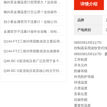
轴向双金属温度计想用更久？这份保养实操指南请收好
详情介绍
轴向双金属温度计怎么用？这份操作指南，新手也能快速拿捏！
品牌
别小看金属管浮子流量计！这核心功能，撑起工业流量监测的“半边天”
产地类别
金属管浮子流量计操作全攻略：轻松拿捏，精准掌控每一步！
Q144-FTZ三相功率因数表其主要应用范围及具体场景如下
0850381/D511/7D
控制器采用波纹管式传感
Q144-FTZ三相功率因数表其自身拥有怎样的功能呢？
0850381/D511/7D
工作粘度
Q48-BC-S直流电压表广泛应用于多个领域
开关元件
Q48-BC-S直流电压表其核心特点可归纳为以下几个方面
防爆等级
外壳防护等级
环境温度
介质温度
安装位置
抗振性能
重复性误差