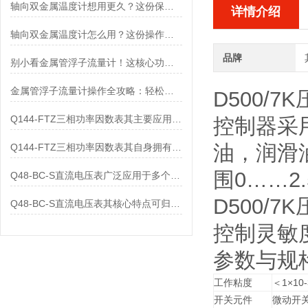
轴向双金属温度计想用更久？这份保养实操指南请收好
详情介绍
轴向双金属温度计怎么用？这份操作指南，新手也能快速拿捏！
品牌
别小看金属管浮子流量计！这核心功能，撑起工业流量监测的“半边天”
金属管浮子流量计操作全攻略：轻松拿捏，精准掌控每一步！
D500/7
Q144-FTZ三相功率因数表其主要应用范围及具体场景如下
控制器采
油，润滑
Q144-FTZ三相功率因数表其自身拥有怎样的功能呢？
围0……2.
Q48-BC-S直流电压表广泛应用于多个领域
D500/7
Q48-BC-S直流电压表其核心特点可归纳为以下几个方面
控制灵敏
参数与规
工作粘度
＜1×10-
开关元件
微动开