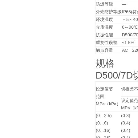
防爆等级
―
外壳防护等级
IP65(
环境温度
－5～4
介质温度
0～90℃
抗振性能
D500/7
重复性误差
≤1.5%
触点容量
AC 2
规格
D500/
设定值节
切换差
范围
设定值
MPa（kPa）
MPa（k
(0…2.5)
(0.3)
(0…6)
(0.4)
(0…16)
(0.4)
(0…25)
(0.4)