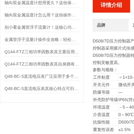
轴向双金属温度计想用更久？这份保养实操指南请收好
详情介绍
轴向双金属温度计怎么用？这份操作指南，新手也能快速拿捏！
品牌
别小看金属管浮子流量计！这核心功能，撑起工业流量监测的“半边天”
金属管浮子流量计操作全攻略：轻松拿捏，精准掌控每一步！
D508/7D压力控制器
控制器采用膜片式传感
Q144-FTZ三相功率因数表其主要应用范围及具体场景如下
D508/7D压力控制器
控制灵敏度高。
Q144-FTZ三相功率因数表其自身拥有怎样的功能呢？
参数与规格：
Q48-BC-S直流电压表广泛应用于多个领域
工作粘度
＜1×10-
开关元件
微动开
Q48-BC-S直流电压表其核心特点可归纳为以下几个方面
防爆等级
―
外壳防护等级
IP65(
环境温度
－5～4
介质温度
0～90℃
抗振性能
D500/7
重复性误差
≤1.5%