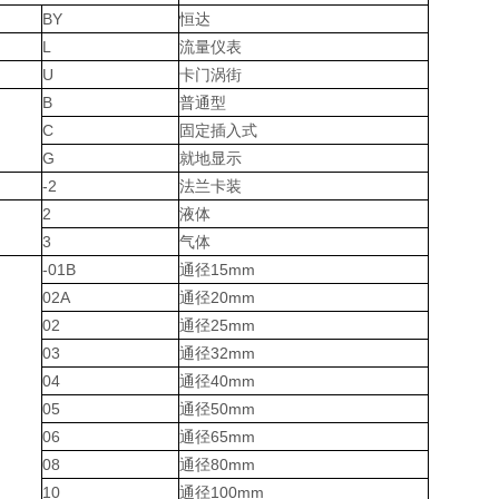
BY
恒达
L
流量仪表
U
卡门涡街
B
普通型
C
固定插入式
G
就地显示
-2
法兰卡装
2
液体
3
气体
-01B
通径15mm
02A
通径20mm
02
通径25mm
03
通径32mm
04
通径40mm
05
通径50mm
06
通径65mm
08
通径80mm
10
通径100mm