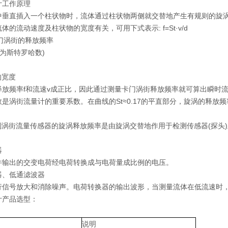
计工作原理
中垂直插入一个柱状物时，流体通过柱状物两侧就交替地产生有规则的旋涡
体的流动速度及柱状物的宽度有关，可用下式表示: f=St·v/d
-卡门涡街的释放频率
称为斯特罗哈数)
的宽度
释放频率f和流速v成正比，因此通过测量卡门涡街释放频率就可算出瞬时
是涡街流量计的重要系数。在曲线的St≈0.17的平直部分，旋涡的释放
系列涡街流量传感器的旋涡释放频率是由旋涡交替地作用于检测传感器(探头
器
件输出的交变电荷经电荷转换成与电荷量成比例的电压。
器、低通滤波器
行信号放大和消除噪声。电荷转换器的输出波形，当测量流体在低流速时
计产品选型：
说明