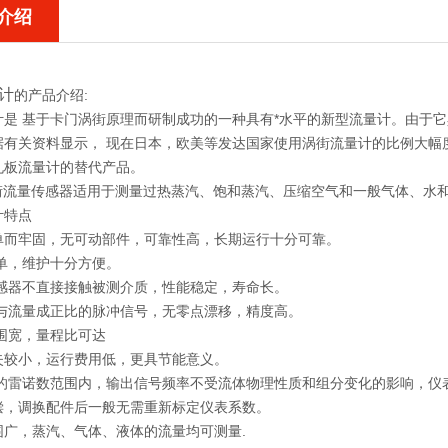
介绍
计
的产品介绍:
计
是 基于卡门涡街原理而研制成功的一种具有*水平的新型流量计。由于
据有关资料显示， 现在日本，欧美等发达国家使用涡街流量计的比例大幅
孔板流量计的替代产品。
涡街流量传感器适用于测量过热蒸汽、饱和蒸汽、压缩空气和一般气体、水
计特点
单而牢固，无可动部件，可靠性高，长期运行十分可靠。
简单，维护十分方便。
传感器不直接接触被测介质，性能稳定，寿命长。
是与流量成正比的脉冲信号，无零点漂移，精度高。
范围宽，量程比可达
失较小，运行费用低，更具节能意义。
定的雷诺数范围内，输出信号频率不受流体物理性质和组分变化的影响，仪
偿，调换配件后一般无需重新标定仪表系数。
围广，蒸汽、气体、液体的流量均可测量.