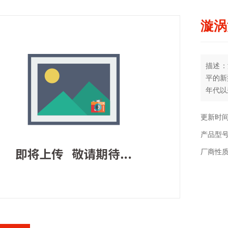
漩涡
描述：
平的新
年代以
达国家
域。将
更新时间：
产品。
产品型
厂商性