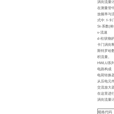
涡街流量
在测量管
放频率与流
式中: f
St-系数(
v-流速
d-柱状物
卡门涡街
斯特罗哈数
积流量。
HWLU
电路构成
电荷转换
从压电元
交流放大
在这里进
涡街流量
规格代码