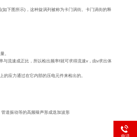
(如下图所示)，这种旋涡列被称为卡门涡街。卡门涡街的释
流量。
频率与流速成正比，所以检出频率f就可求得流速v，由v求出体
)上的应力通过在它内部的压电元件来检出的。
，管道振动等的高频噪声形成迭加波形
电话