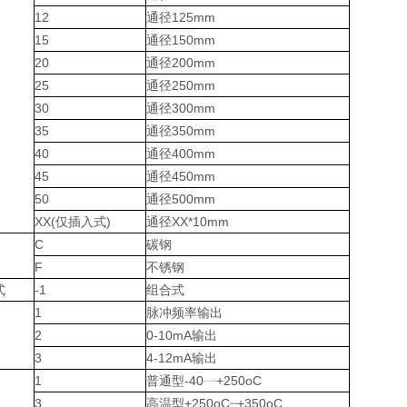
12
通径125mm
15
通径150mm
20
通径200mm
25
通径250mm
30
通径300mm
35
通径350mm
40
通径400mm
45
通径450mm
50
通径500mm
XX(仅插入式)
通径XX*10mm
C
碳钢
F
不锈钢
式
-1
组合式
1
脉冲频率输出
2
0-10mA输出
3
4-12mA输出
1
普通型-40┈+250oC
3
高温型+250oC┈+350oC