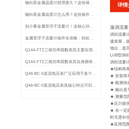
轴向双金属温度计想用更久？这份保养实操指南请收好
详情
轴向双金属温度计怎么用？这份操作指南，新手也能快速拿捏！
别小看金属管浮子流量计！这核心功能，撑起工业流量监测的“半边天”
漩涡流量
涡街流量
金属管浮子流量计操作全攻略：轻松拿捏，精准掌控每一步！
速发展，
地位，是
Q144-FTZ三相功率因数表其主要应用范围及具体场景如下
LUB型
Q144-FTZ三相功率因数表其自身拥有怎样的功能呢？
涡街流量
★结构简
Q48-BC-S直流电压表广泛应用于多个领域
★ 安装
★ 检测
Q48-BC-S直流电压表其核心特点可归纳为以下几个方面
★ 输出
★ 测量
★压力损
★ 在一
时无需补
★应用范