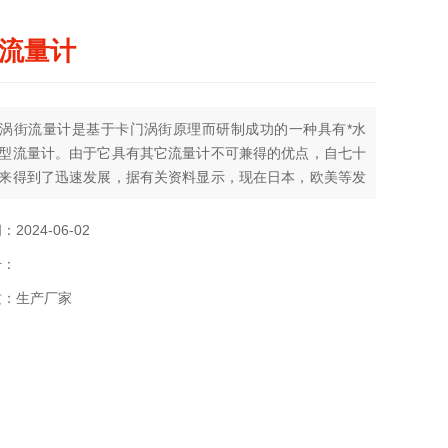
流量计
涡街流量计是基于卡门涡街原理而研制成功的一种具有*水
型流量计。由于它具有其它流量计不可兼得的优点，自七十
来得到了迅速发展，据有关资料显示，现在日本，欧美等发
使用涡街流量计的比例大幅度上升，已广泛应用于各个领
在未来流量仪表中占主导地位，是孔板流量计Z理想的替代
2024-06-02
号：
质：生产厂家