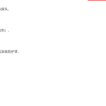
换探头。
洁剂）。
或加装防护罩。