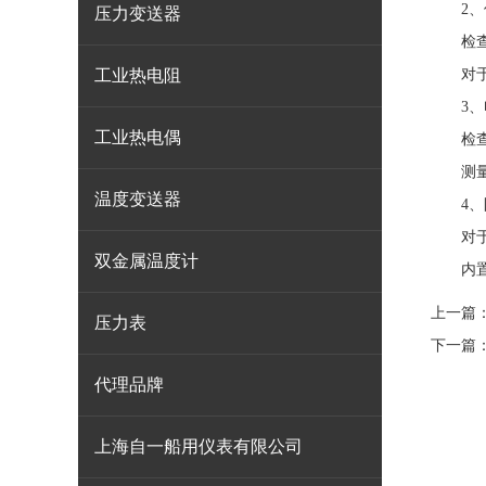
2、传
压力变送器
检查温
工业热电阻
对于插
3、电
工业热电偶
检查接
测量电
温度变送器
4、
对于户
双金属温度计
内置干
上一篇
压力表
下一篇
代理品牌
上海自一船用仪表有限公司