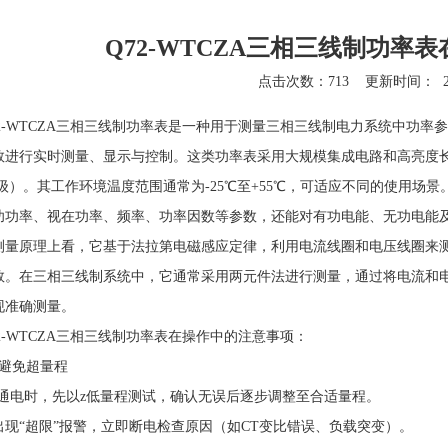
Q72-WTCZA三相三线制功率
点击次数：713
更新时间：
2-WTCZA
三相三线制功率表是一种用于测量三相三线制电力系统中功率参
数进行实时测量、显示与控制。这类功率表采用大规模集成电路和高亮度长寿
.5级）。其工作环境温度范围通常为-25℃至+55℃，可适应不同的使用
功功率、视在功率、频率、功率因数等参数，还能对有功电能、无功电能
原理上看，它基于法拉第电磁感应定律，利用电流线圈和电压线圈来测
数。在三相三线制系统中，它通常采用两元件法进行测量，通过将电流和
现准确测量。
2-WTCZA
三相三线制功率表在操作中的注意事项：
免超量程
电时，先以z低量程测试，确认无误后逐步调整至合适量程。
“超限”报警，立即断电检查原因（如CT变比错误、负载突变）。