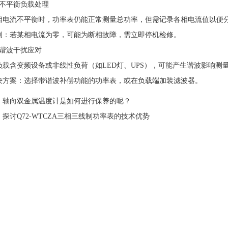
平衡负载处理
流不平衡时，功率表仍能正常测量总功率，但需记录各相电流值以便分
若某相电流为零，可能为断相故障，需立即停机检修。
波干扰应对
含变频设备或非线性负荷（如LED灯、UPS），可能产生谐波影响测
案：选择带谐波补偿功能的功率表，或在负载端加装滤波器。
：
轴向双金属温度计是如何进行保养的呢？
：
探讨Q72-WTCZA三相三线制功率表的技术优势