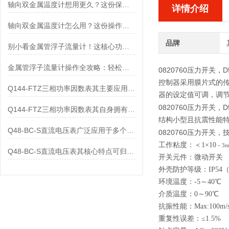
轴向双金属温度计想用更久？这份保养实操指南请收好
详情介绍
轴向双金属温度计怎么用？这份操作指南，新手也能快速拿捏！
品牌
别小看金属管浮子流量计！这核心功能，撑起工业流量监测的“半边天”
金属管浮子流量计操作全攻略：轻松拿捏，精准掌控每一步！
0820760压力开关，
D
控制器采用膜片式的
Q144-FTZ三相功率因数表其主要应用范围及具体场景如下
器的设定值可调，调节范围
0820760压力开关，
D
Q144-FTZ三相功率因数表其自身拥有怎样的功能呢？
结构小型且抗震性能
Q48-BC-S直流电压表广泛应用于多个领域
0820760压力开关，
工作粘度：＜1×10
－3m
Q48-BC-S直流电压表其核心特点可归纳为以下几个方面
开关元件：微动开关
外壳防护等级：IP54（符
环境温度：-5～40
℃
介质温度：0～90
℃
抗振性能：Max:100m/
重复性误差：≤1.5%