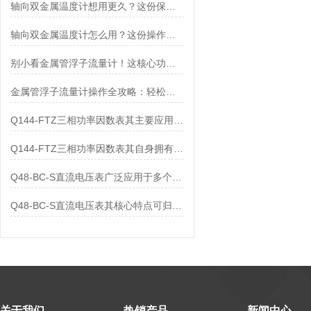
轴向双金属温度计想用更久？这份保养实操指南请收好
轴向双金属温度计怎么用？这份操作指南，新手也能快速拿捏！
别小看金属管浮子流量计！这核心功能，撑起工业流量监测的“半边天”
金属管浮子流量计操作全攻略：轻松拿捏，精准掌控每一步！
Q144-FTZ三相功率因数表其主要应用范围及具体场景如下
Q144-FTZ三相功率因数表其自身拥有怎样的功能呢？
Q48-BC-S直流电压表广泛应用于多个领域
Q48-BC-S直流电压表其核心特点可归纳为以下几个方面
关于我们
热销产品
新闻中心