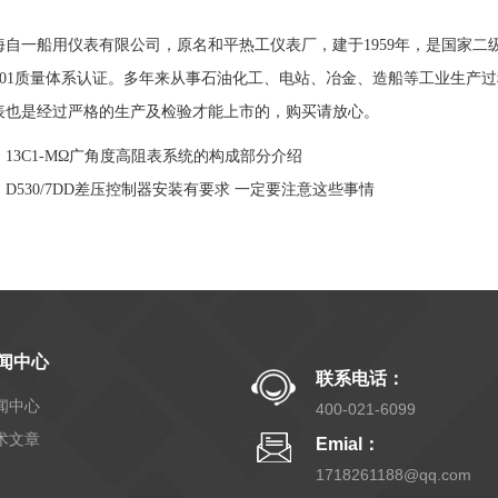
一船用仪表有限公司，原名和平热工仪表厂，建于1959年，是国家二级
9001质量体系认证。多年来从事石油化工、电站、冶金、造船等工业生产过
表也是经过严格的生产及检验才能上市的，购买请放心。
：
13C1-MΩ广角度高阻表系统的构成部分介绍
：
D530/7DD差压控制器安装有要求 一定要注意这些事情
闻中心
联系电话：
闻中心
400-021-6099
术文章
Emial：
1718261188@qq.com