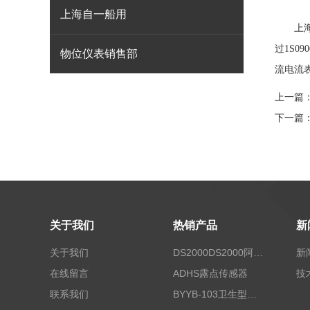
上海自一船用
上海自
过1S0
物位仪表销售部
流电流
上一篇
下一篇
关于我们
热销产品
新
关于我们
DS2000DS2000阿尔法露点仪
新
在线留言
ADHS露点传感器
技
联系我们
BYYB-103卫生型压力变送器