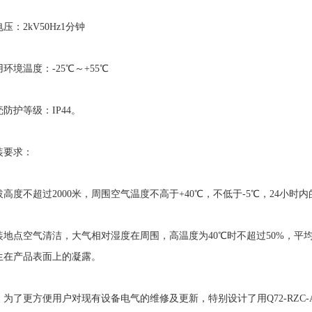
2kV50Hz1分钟
境温度：-25℃～+55℃
护等级：IP44。
要求：
不超过2000米，周围空气温度不高于+40℃，不低于-5℃，24小时内
点空气清洁，大气相对湿度在周围，高温度为40℃时不超过50%，平均温
生在产品表面上的凝露。
了更方便用户对现有设备电气的维修及更新，特别设计了用Q72-RZC-