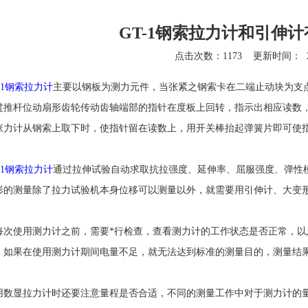
GT-1钢索拉力计和引伸
点击次数：1173
更新时间：
-1钢索拉力计
主要以钢板为测力元件，当张紧之钢索卡在二端止动块为支
过推杆位动扇形齿轮传动齿轴端部的指针在度板上回转，指示出相应读数
张力计从钢索上取下时，使指针留在读数上，用开关棒抬起弹簧片即可使
-1钢索拉力计
通过拉伸试验自动求取抗拉强度、延伸率、屈服强度、弹性
形的测量除了拉力试验机本身位移可以测量以外，就需要用引伸计、大变
使用测力计之前，需要*行检查，查看测力计的工作状态是否正常，以
，如果在使用测力计期间电量不足，就无法达到标准的测量目的，测量结
显拉力计时还要注意量程是否合适，不同的测量工作中对于测力计的量