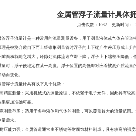
金属管浮子流量计具体
点击次数：1032
更新时间：
属管浮子流量计
是一种常用的流量测量设备，用于测量液体或气体在管道
原理是被测介质自下而上经锥形测量管时浮子的上下端产生差压形成上升
环隙面积就随之增大，环隙处流体流速立即下降，浮子上下端差压降低，
重量时，浮子便稳定在某一高度。浮子位置的高低即对应着被测介质流量
移动而变化。
属管浮子流量计
具有以下几个优势：
精度测量：采用机械式的测量原理，不依赖于电子元件，因此具有较高
结果更加准确可靠。
测量范围：适用于多种液体和气体的测量，可以覆盖较大的流量范围。
测量需求。
压能力强：金属管道通常由不锈钢等耐腐蚀材料制成，具有较高的强度