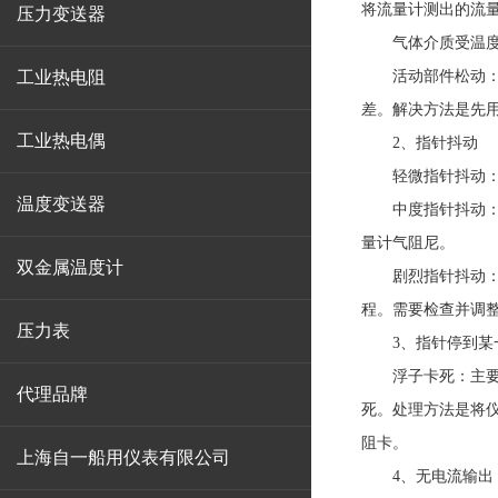
将流量计测出的流
压力变送器
气体介质受温度压
工业热电阻
活动部件松动：由
差。解决方法是先
工业热电偶
2、指针抖动
轻微指针抖动：一
温度变送器
中度指针抖动：一
量计气阻尼。
双金属温度计
剧烈指针抖动：主
程。需要检查并调
压力表
3、指针停到某
浮子卡死：主要原
代理品牌
死。处理方法是将
阻卡。
上海自一船用仪表有限公司
4、无电流输出