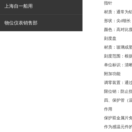
指针
上海自一船用
材质：通常为铝合
形状：尖d细长，
物位仪表销售部
颜色：高对比度涂
刻度盘
材质：玻璃或塑
刻度范围：根据型号
单位标识：清晰标
附加功能
调零装置：通过旋
限位销：防止指针
四、保护管（温
作用
保护双金属片免
作为感温元件的