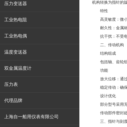
机构转换为指针的
压力变送器
特性
工业热电阻
高灵敏度：微小
耐久性：金属材料
工业热电偶
抗干扰：不受电磁
二、传动机构
温度变送器
结构组成
包括轴、齿轮组或
双金属温度计
功能
放大位移：通过齿
压力表
稳定传动：确保指
设计优化
代理品牌
部分型号采用无齿
传动部件密封处
上海自一船用仪表有限公司
三、指针与刻度