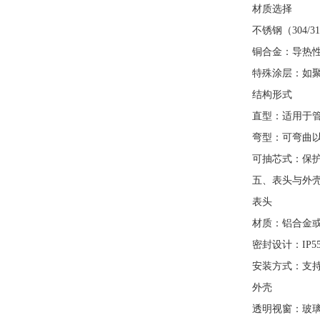
材质选择
不锈钢（304/3
铜合金：导热性好
特殊涂层：如聚四
结构形式
直型：适用于管
弯型：可弯曲以适
可抽芯式：保护管
五、表头与外
表头
材质：铝合金或
密封设计：IP5
安装方式：支持轴
外壳
透明视窗：玻璃或